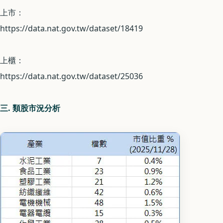
上市：
https://data.nat.gov.tw/dataset/18419
上櫃：
https://data.nat.gov.tw/dataset/25036
三. 類股市況分析