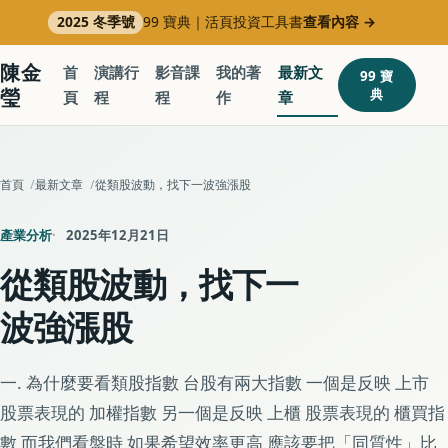
2025 冬季號
99 寶典｜活頁投資工具書
查看內容
→
陳金
首
演講行
影音課
我的著
最新文
99 寶
瑩
典
頁
程
程
作
章
首頁
最新文章
從類股波動，找下一波強漲股
產業分析
2025年12月21日
從類股波動，找下一
波強漲股
一. 為什麼要看類股指數 台股有兩大指數 一個是反映 上市
股票表現的 加權指數 另一個是反映 上櫃 股票表現的 櫃買指
數 而我們看盤時 如果希望效率更高 應該要把「同質性」比