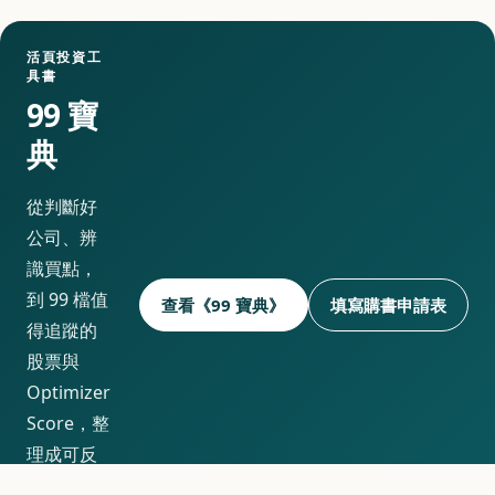
活頁投資工
具書
99 寶
典
從判斷好
公司、辨
識買點，
到 99 檔值
查看《99 寶典》
填寫購書申請表
得追蹤的
股票與
Optimizer
Score，整
理成可反
覆查閱的