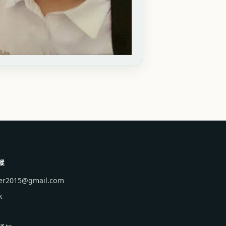
蹤
ver2015@gmail.com
k