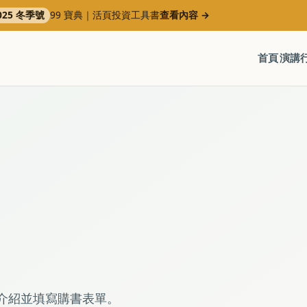
025 冬季號
99 寶典｜活頁投資工具書
查看內容
→
首頁
演講
介紹並填寫購書表單。